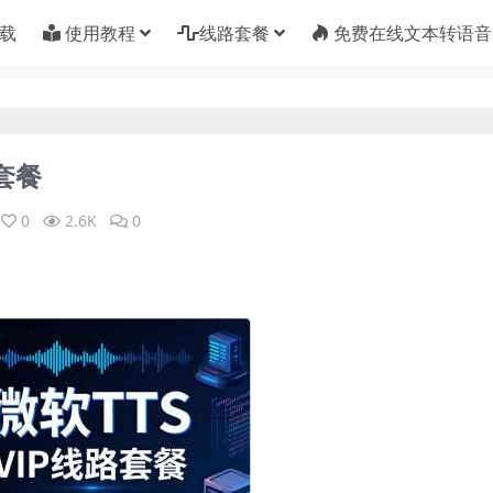
载
使用教程
线路套餐
免费在线文本转语音
符套餐
0
2.6K
0