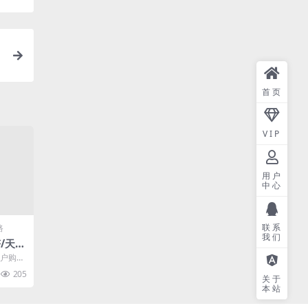
首页
VIP
用户
中心
联系
路
我们
/天套
账户购买
套餐信
205
关于
本站