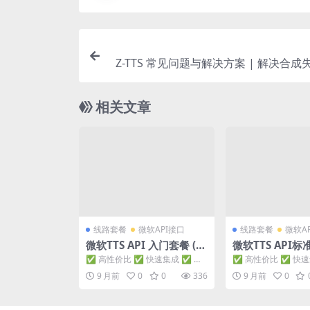
Z-TTS 常见问题与解决方案 | 解决合成
误
相关文章
线路套餐
微软API接口
线路套餐
微软A
微软TTS API 入门套餐 (2
微软TTS API标准
000万字符)
00万字符)
✅ 高性价比 ✅ 快速集成 ✅ 稳
✅ 高性价比 ✅ 快速
定可靠 ✅ 即买即用 套餐核心规
定可靠 ✅ 即买即用
9 月前
0
0
336
9 月前
0
格 套餐名称：...
格 套餐名称：...