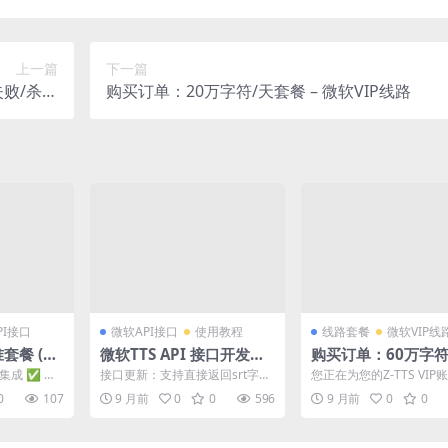
上一篇
下一篇
失败/杀毒
购买订单：20万字符/天套餐 – 微软VIP线路
报等问题
PI接口
微软API接口
使用教程
线路套餐
微软VIP线
套餐 (50
微软TTS API 接口开发文
购买订单：60万字符
档
餐 – 微软VIP线路
集成 ✅ 稳
接口更新：支持直接返回srt字幕
您正在为您的Z-TTS VIP
 套餐核心规
内容，详见文档！2025.12.29 欢
增值字符包。请核对以下
0
107
9 月前
0
0
596
9 月前
0
0
迎使用我...
息： 套餐详情...