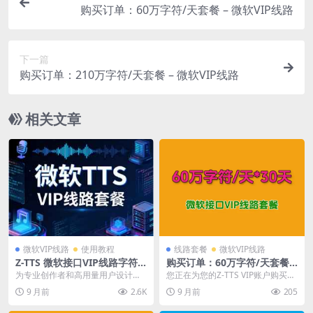
购买订单：60万字符/天套餐 – 微软VIP线路
下一篇
购买订单：210万字符/天套餐 – 微软VIP线路
相关文章
微软VIP线路
使用教程
线路套餐
微软VIP线路
Z-TTS 微软接口VIP线路字符
购买订单：60万字符/天套餐 –
套餐
微软VIP线路
为专业创作者和高用量用户设计，
您正在为您的Z-TTS VIP账户购买增
轻松突破每日字符限制，释放您的
值字符包。请核对以下套餐信息：
9 月前
2.6K
9 月前
205
全部创作潜能。 一、...
套餐详情...