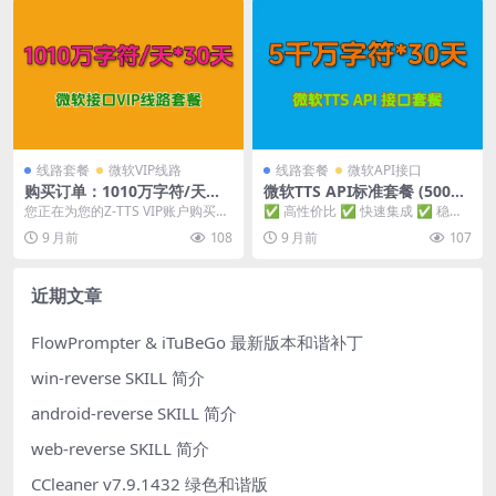
线路套餐
微软VIP线路
线路套餐
微软API接口
购买订单：1010万字符/天套
微软TTS API标准套餐 (5000
餐 – 微软VIP线路
万字符)
您正在为您的Z-TTS VIP账户购买增
✅ 高性价比 ✅ 快速集成 ✅ 稳定
值字符包。请核对以下套餐信息：
可靠 ✅ 即买即用 套餐核心规格 套
9 月前
108
9 月前
107
套餐详情...
餐名称：...
近期文章
FlowPrompter & iTuBeGo 最新版本和谐补丁
win-reverse SKILL 简介
android-reverse SKILL 简介
web-reverse SKILL 简介
CCleaner v7.9.1432 绿色和谐版