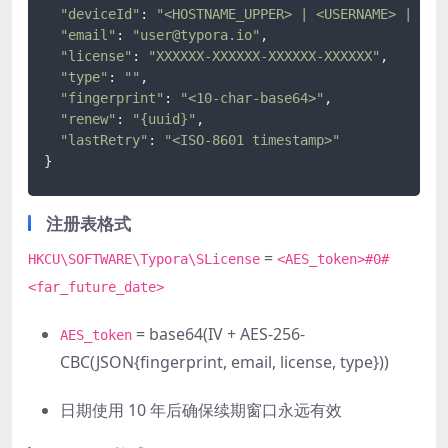
"deviceId"
: 
"<HOSTNAME_UPPER> | <USERNAME> | Win
"email"
: 
"user@typora.io"
,

"license"
: 
"XXXXXX-XXXXXX-XXXXXX-XXXXXX"
,

"type"
: 
""
,

"fingerprint"
: 
"<10-char-base64>"
,

"renew"
: 
"{uuid}"
,

"lastRetry"
: 
"<ISO-8601 timestamp>"
}
注册表格式
=
HKCU\SOFTWARE\Typora\SLicense
<AES_token>#0#
<far_future_date>
= base64(IV + AES-256-
AES_token
CBC(JSON{fingerprint, email, license, type}))
日期使用 10 年后确保续期窗口永远有效