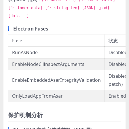
[4: inner_data] [4: string_len] [JSON] [pad]
[data...]
Electron Fuses
Fuse
状态
RunAsNode
Disabled
EnableNodeCliInspectArguments
Disabled
Disable
EnableEmbeddedAsarIntegrityValidation
patch）
OnlyLoadAppFromAsar
Enabled
保护机制分析