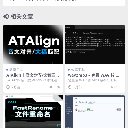
相关文章
效率工具
效率工具
ATAlign | 音文对齐/文稿匹配
wav2mp3 – 免费 WAV 转 M
（Audio-Text Alignmen
P3 工具 | 批量转换 · 拖放即
ATAlign 是一款 Windows 本地运
轻量级 WAV 转 MP3 命令行工具，
t）、一键生成 SRT/VTT/ASS
用
行 的 音文对齐（Audio-...
支持单文件、多文件和目录批量转
6 月前
3.7K
3 月前
101
字幕与字级时间戳
换。可直接...