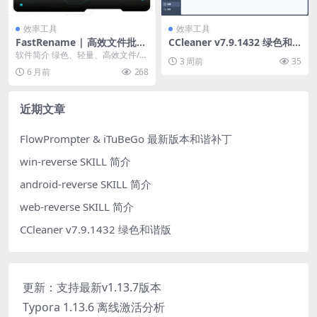
效率工具
效率工具
FastRename | 高效文件批量
CCleaner v7.9.1432 绿色和
重命名工具：绿色免安装/集成
谐版
软件简介 绿色、轻量、高效文件/文
3 周前
35
右键菜单/支持正则表达式
件夹批量重命名软件； 特点 高效简
6 月前
268
洁，下载即用...
近期文章
FlowPrompter & iTuBeGo 最新版本和谐补丁
win-reverse SKILL 简介
android-reverse SKILL 简介
web-reverse SKILL 简介
CCleaner v7.9.1432 绿色和谐版
更新：支持最新v1.13.7版本
Typora 1.13.6 离线激活分析