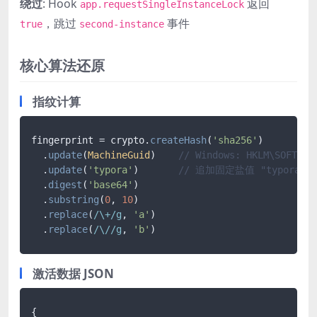
绕过
: Hook
返回
app.requestSingleInstanceLock
，跳过
事件
true
second-instance
核心算法还原
指纹计算
fingerprint = crypto.
createHash
(
'sha256'
)

  .
update
(
MachineGuid
)    
// Windows: HKLM\SOFTWAR
  .
update
(
'typora'
)       
// 追加固定盐值 "typora"
  .
digest
(
'base64'
)

  .
substring
(
0
, 
10
)

  .
replace
(
/\+/g
, 
'a'
)

  .
replace
(
/\//g
, 
'b'
)
激活数据 JSON
{
