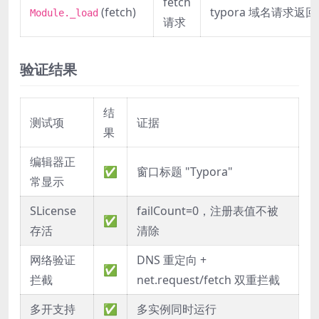
fetch
(fetch)
typora 域名请求返回 
Module._load
请求
验证结果
结
测试项
证据
果
编辑器正
✅
窗口标题 "Typora"
常显示
SLicense
failCount=0，注册表值不被
✅
存活
清除
网络验证
DNS 重定向 +
✅
拦截
net.request/fetch 双重拦截
多开支持
✅
多实例同时运行