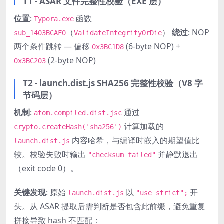
T1 - ASAR 文件完整性校验（EXE 层）
位置
:
函数
Typora.exe
（
）
绕过
: NOP
sub_1403BCAF0
ValidateIntegrityOrDie
两个条件跳转 — 偏移
(6-byte NOP) +
0x3BC1D8
(2-byte NOP)
0x3BC203
T2 - launch.dist.js SHA256 完整性校验（V8 字
节码层）
机制
:
通过
atom.compiled.dist.jsc
计算加载的
crypto.createHash('sha256')
内容哈希，与编译时嵌入的期望值比
launch.dist.js
较。校验失败时输出
并静默退出
"checksum failed"
（exit code 0）。
关键发现
: 原始
以
开
launch.dist.js
"use strict";
头。从 ASAR 提取后需判断是否包含此前缀，避免重复
拼接导致 hash 不匹配：