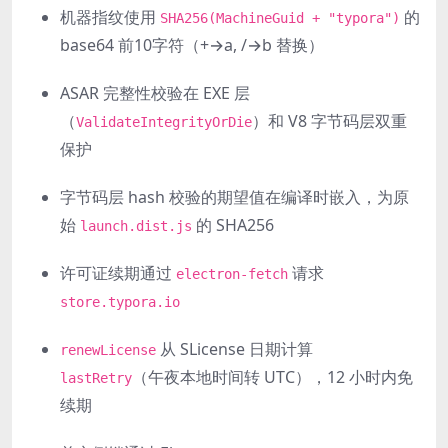
机器指纹使用
的
SHA256(MachineGuid + "typora")
base64 前10字符（+→a, /→b 替换）
ASAR 完整性校验在 EXE 层
（
）和 V8 字节码层双重
ValidateIntegrityOrDie
保护
字节码层 hash 校验的期望值在编译时嵌入，为原
始
的 SHA256
launch.dist.js
许可证续期通过
请求
electron-fetch
store.typora.io
从 SLicense 日期计算
renewLicense
（午夜本地时间转 UTC），12 小时内免
lastRetry
续期