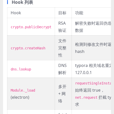
Hook 列表
Hook
目标
功能
RSA
解密失败时返回伪造
crypto.publicDecrypt
验证
数据
文件
检测到修改文件时返
完整
crypto.createHash
hash
性
DNS
typora 相关域名重
dns.lookup
解析
127.0.0.1
requestSingleInstan
多开
始终返回 true，
Module._load
+ 网
(electron)
拦截 typ
net.request
络
求