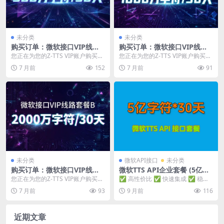
未分类
未分类
购买订单：微软接口VIP线路
购买订单：微软接口VIP线路
套餐B – 300万字符/30天
套餐B – 1000万字符/30天
您正在为您的Z-TTS VIP账户购买增
您正在为您的Z-TTS VIP账户购买增
值字符包。请核对以下套餐信息：
值字符包。请核对以下套餐信息：
7 月前
152
7 月前
91
套餐详情...
套餐详情...
未分类
微软API接口
未分类
购买订单：微软接口VIP线路
微软TTS API企业套餐 (5亿字
套餐B – 2000万字符/30天
符)
您正在为您的Z-TTS VIP账户购买增
✅ 高性价比 ✅ 快速集成 ✅ 稳定
值字符包。请核对以下套餐信息：
可靠 ✅ 即买即用 套餐核心规格 套
7 月前
93
9 月前
116
套餐详情...
餐名称：...
近期文章