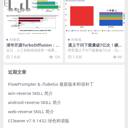
AI资讯
AI资讯
清华开源TurboDiffusion：AI
通义千问下载量破7亿次！碾
视频生成加速200倍，5秒视频
压Llama登顶全球开源大模型
近日，人工智能领域迎来一项重大
阿里通义千问下载量破7亿次，以断
仅需1.9秒
榜首
突破。清华大学TSAIL实验室与生数
层优势领跑全球开源大模型生态 全
7 月前
120
7 月前
89
科技联合发布了...
球AI开源格局正...
近期文章
FlowPrompter & iTuBeGo 最新版本和谐补丁
win-reverse SKILL 简介
android-reverse SKILL 简介
web-reverse SKILL 简介
CCleaner v7.9.1432 绿色和谐版