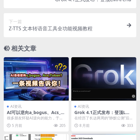
下一篇
Z-TTS 文本转语音工具全功能视频教程
相关文章
AI资讯
AI资讯
AI可以逆向a_bogus、Acs_To
Grok 4.1正式发布：登顶LMA
ken吗？视频演示+SKILL文件
rena
很多朋友怀疑AI逆向的能力，于是
在经历了长达两周的“静默公测”后，
录制一期视频展示一下，AI逆向一
xAI 终于在 11 月 17 日正式向全球
5 月前
205
8 月前
333
些较为复杂的参数...
用...