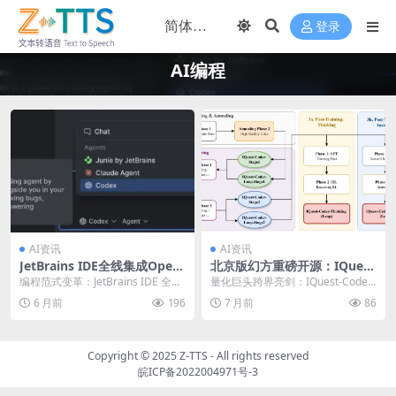
登录
AI编程
AI资讯
AI资讯
JetBrains IDE全线集成Open
北京版幻方重磅开源：IQuest
AI Codex：AI编程助手迎来
-Coder-V1代码大模型横空出
编程范式变革：JetBrains IDE 全线
量化巨头跨界亮剑：IQuest-Coder-
“智能体”时代
世！
拥抱 OpenAI Codex 知...
V1重塑AI编程格局 当一家顶尖的
6 月前
196
7 月前
86
中...
Copyright © 2025
Z-TTS
- All rights reserved
皖ICP备2022004971号-3